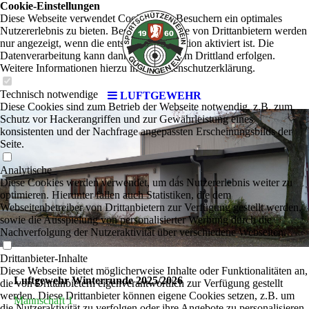
Cookie-Einstellungen
Diese Webseite verwendet Cookies, um Besuchern ein optimales
Nutzererlebnis zu bieten. Bestimmte Inhalte von Drittanbietern werden
nur angezeigt, wenn die entsprechende Option aktiviert ist. Die
Datenverarbeitung kann dann auch in einem Drittland erfolgen.
Weitere Informationen hierzu in der Datenschutzerklärung.
Technisch notwendige
LUFTGEWEHR
Diese Cookies sind zum Betrieb der Webseite notwendig, z.B. zum
Schutz vor Hackerangriffen und zur Gewährleistung eines
konsistenten und der Nachfrage angepassten Erscheinungsbilds der
Seite.
Analytische
Diese Cookies werden verwendet, um das Nutzererlebnis weiter zu
optimieren. Hierunter fallen auch Statistiken, die dem
Webseitenbetreiber von Drittanbietern zur Verfügung gestellt werden,
sowie die Ausspielung von personalisierter Werbung durch die
Nachverfolgung der Nutzeraktivität über verschiedene Webseiten.
Drittanbieter-Inhalte
Diese Webseite bietet möglicherweise Inhalte oder Funktionalitäten an,
Luftgewehr Winterrunde 2025/2026
die von Drittanbietern eigenverantwortlich zur Verfügung gestellt
werden. Diese Drittanbieter können eigene Cookies setzen, z.B. um
Mannschaft 1
die Nutzeraktivität zu verfolgen oder ihre Angebote zu personalisieren